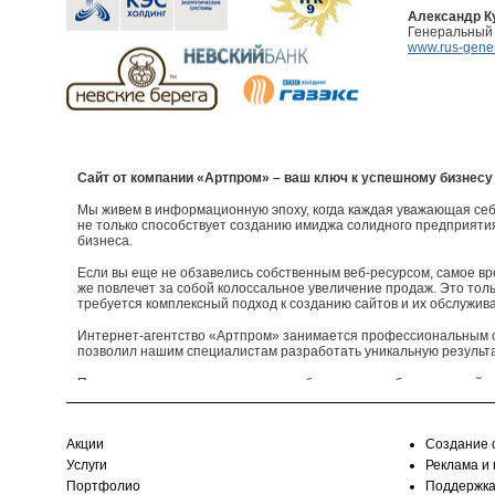
Александр К
Генеральный 
www.rus-gener
Сайт от компании «Артпром» – ваш ключ к успешному бизнесу
Мы живем в информационную эпоху, когда каждая уважающая себ
не только способствует созданию имиджа солидного предприяти
бизнеса.
Если вы еще не обзавелись собственным веб-ресурсом, самое вр
же повлечет за собой колоссальное увеличение продаж. Это толь
требуется комплексный подход к созданию сайтов и их обслужив
Интернет-агентство «Артпром» занимается профессиональным с
позволил нашим специалистам разработать уникальную результа
При изготовлении продуктивного веб-ресурса необходимо пройти
1. Разработка общей концепции.
2. Дизайнерское оформление.
Акции
Создание 
3. Верстка html-шаблонов.
4. Наполнение тематическим содержанием.
Услуги
Реклама и
5. Разработка стратегии продвижения в поисковых системах.
Портфолио
Поддержка
6. Настройка контекстной рекламной кампании.