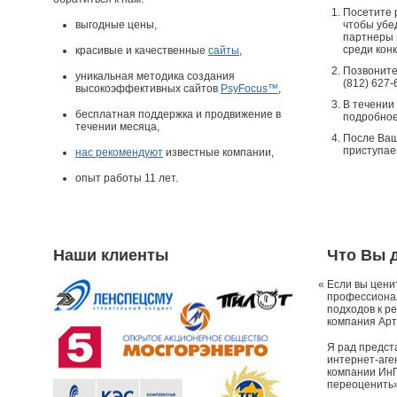
Посетите
выгодные цены,
чтобы убе
партнеры 
среди кон
красивые и качественные
сайты
,
Позвоните
уникальная методика создания
(812) 627-
высокоэффективных сайтов
PsyFocus™
,
В течении
бесплатная поддержка и продвижение в
подробное
течении месяца,
После Ваш
приступае
нас рекомендуют
известные компании,
опыт работы 11 лет.
Наши клиенты
Что Вы д
«
Если вы цени
профессиона
подходов к р
компания Арт
Я рад предст
интернет-аген
компании ИнП
переоценить»