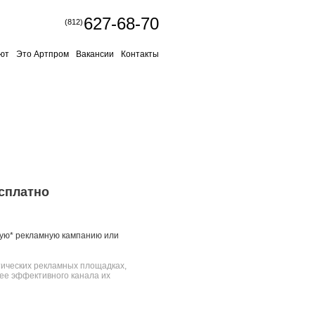
627-68-70
(812)
ют
Это Артпром
Вакансии
Контакты
сплатно
вую* рекламную кампанию или
тических рекламных площадках,
ее эффективного канала их