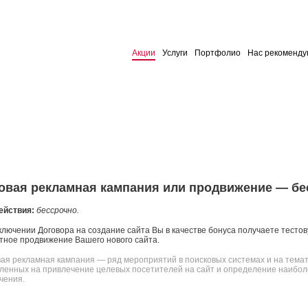
Акции
Услуги
Портфолио
Нас рекоменду
овая рекламная кампания или продвижение — бе
ействия:
бессрочно.
ключении Договора на создание сайта Вы в качестве бонуса получаете тесто
тное продвижение Вашего нового сайта.
вая рекламная кампания — ряд мероприятий в поисковых системах и на тема
ленных на привлечение целевых посетителей на сайт и определение наибол
чения.