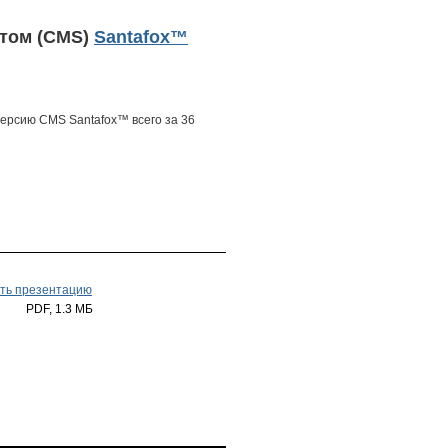
нтом (CMS)
Santafox™
ерсию CMS Santafox™ всего за 36
ть презентацию
PDF, 1.3 МБ