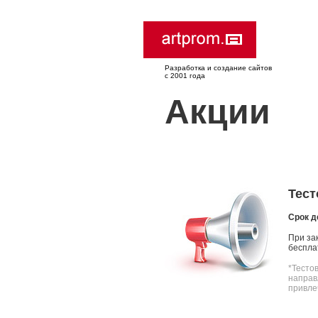
Разработка и создание сайтов
с 2001 года
Акции
Тест
Срок д
При за
беспла
*Тесто
направ
привле