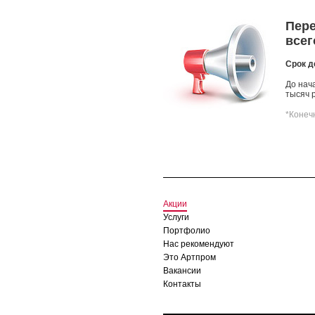
Пере
всего
Срок д
До нач
тысяч р
*Конеч
Акции
Услуги
Портфолио
Нас рекомендуют
Это Артпром
Вакансии
Контакты