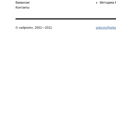
Вакансии
Методика 
Контакты
© «artprom», 2001—2011
artprom@artp