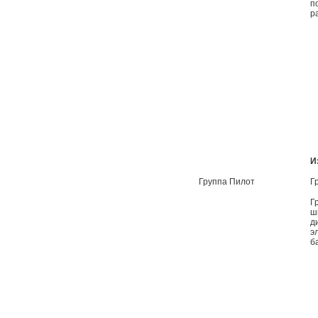
п
р
И
Группа Пилот
Г
Г
ш
д
э
б