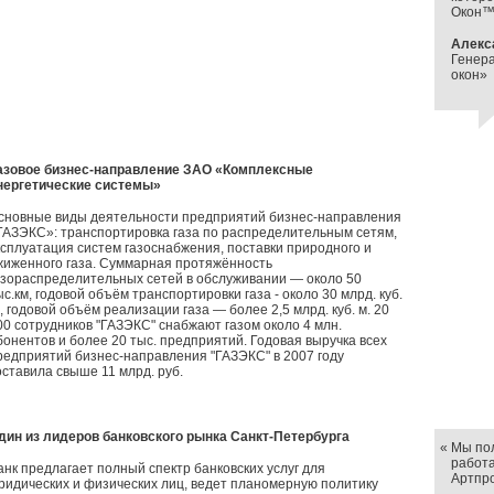
Окон™ 
Алекс
Генер
окон»
азовое бизнес-направление ЗАО «Комплексные
нергетические системы»
сновные виды деятельности предприятий бизнес-направления
ГАЗЭКС»: транспортировка газа по распределительным сетям,
ксплуатация систем газоснабжения, поставки природного и
жиженного газа. Суммарная протяжённость
азораспределительных сетей в обслуживании — около 50
ыс.км, годовой объём транспортировки газа - около 30 млрд. куб.
., годовой объём реализации газа — более 2,5 млрд. куб. м. 20
00 сотрудников "ГАЗЭКС" снабжают газом около 4 млн.
бонентов и более 20 тыс. предприятий. Годовая выручка всех
редприятий бизнес-направления "ГАЗЭКС" в 2007 году
оставила свыше 11 млрд. руб.
дин из лидеров банковского рынка Санкт-Петербурга
«
Мы по
работа
анк предлагает полный спектр банковских услуг для
Артпр
ридических и физических лиц, ведет планомерную политику