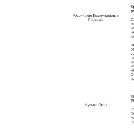
К
р
Российские Коммунальные
Системы
О
р
к
и
к
Р
о
с
п
и
к
н
О
р
К
(
Музыка Окон
Т
г
к
п