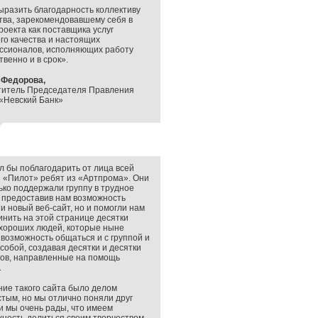
ыразить благодарность коллективу
тва, зарекомендовавшему себя в
роекта как поставщика услуг
го качества и настоящих
ссионалов, исполняющих работу
твенно и в срок».
 Федорова,
титель Председателя Правления
«Невский Банк»
л бы поблагодарить от лица всей
 «Пилот» ребят из «Артпрома». Они
ько поддержали группу в трудное
 предоставив нам возможность
и новый веб-сайт, но и помогли нам
нить на этой странице десятки
хороших людей, которые ныне
возможность общаться и с группой и
собой, создавая десятки и десятки
ов, направленные на помощь
.
ие такого сайта было делом
тым, но мы отлично поняли друг
 и мы очень рады, что имеем