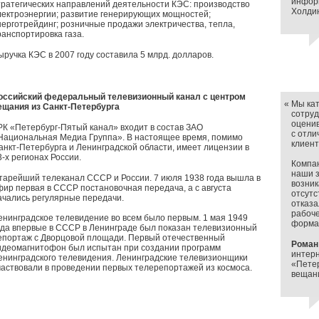
инфор
тратегических направлений деятельности КЭС: производство
Холди
лектроэнергии; развитие генерирующих мощностей;
нерготрейдинг; розничные продажи электричества, тепла,
ранспортировка газа.
ыручка КЭС в 2007 году составила 5 млрд. долларов.
оссийский федеральный телевизионный канал с центром
«
Мы кат
ещания из Санкт-Петербурга
сотруд
оценив
РК «Петербург-Пятый канал» входит в состав ЗАО
с отли
Национальная Медиа Группа». В настоящее время, помимо
клиент
анкт-Петербурга и Ленинградской области, имеет лицензии в
3-х регионах России.
Компан
наши з
тарейший телеканал СССР и России. 7 июля 1938 года вышла в
возни
фир первая в СССР постановочная передача, а с августа
отсутс
ачались регулярные передачи.
отказа
рабоче
енинградское телевидение во всем было первым. 1 мая 1949
формал
ода впервые в СССР в Ленинграде был показан телевизионный
епортаж с Дворцовой площади. Первый отечественный
Роман
идеомагнитофон был испытан при создании программ
интерн
енинградского телевидения. Ленинградские телевизионщики
«Петер
частвовали в проведении первых телерепортажей из космоса.
вещани