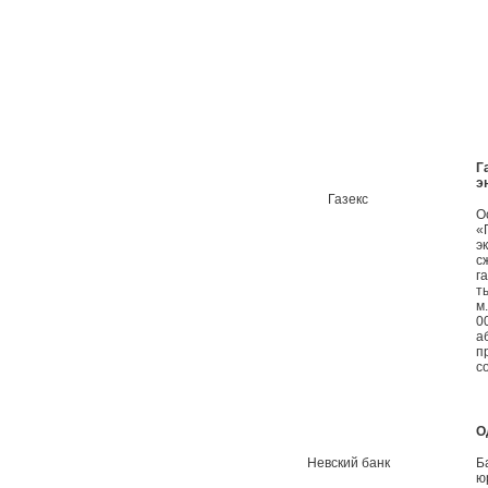
Г
э
Газекс
О
«
э
с
г
т
м
0
а
п
с
О
Невский банк
Б
ю