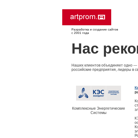
Разработка и создание сайтов
с 2001 года
Нас рек
Наших клиентов объединяет одно — и
российские предприятия, лидеры в с
К
р
К
с
Комплексные Энергетические
э
Системы
К
о
К
э
Р