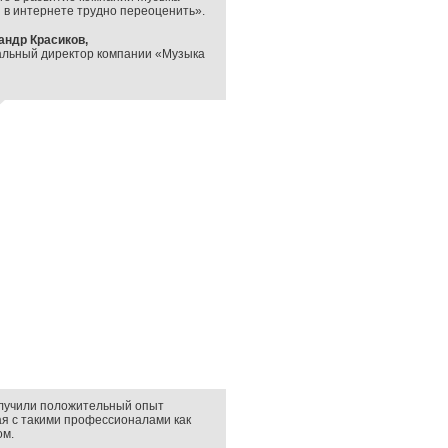
в интернете трудно переоценить».
андр Красиков,
альный директор компании «Музыка
лучили положительный опыт
я с такими профессионалами как
ом.