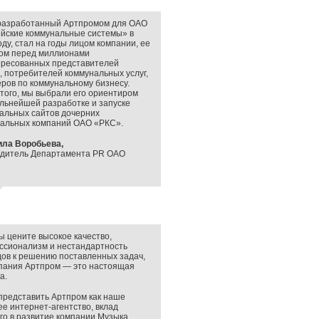
 разработанный Артпромом для ОАО
йские коммунальные системы» в
оду, стал на годы лицом компании, ее
ом перед миллионами
ересованных представителей
, потребителей коммунальных услуг,
ров по коммунальному бизнесу.
того, мы выбрали его ориентиром
льнейшей разработке и запуске
альных сайтов дочерних
нальных компаний ОАО «РКС».
ла Воробьева,
одитель Департамента PR ОАО
ы цените высокое качество,
ссионализм и нестандартность
ов к решению поставленных задач,
мпания Артпром — это настоящая
а.
представить Артпром как наше
е интернет-агентство, вклад
го в развитие компании Музыка