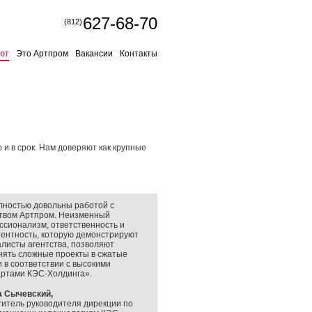
627-68-70
(812)
ют
Это Артпром
Вакансии
Контакты
и в срок. Нам доверяют как крупные
лностью довольны работой с
ством Артпром. Неизменный
сионализм, ответственность и
ентность, которую демонстрируют
листы агентства, позволяют
нять сложные проекты в сжатые
и в соответствии с высокими
артами КЭС-Холдинга».
а Сычевский,
итель руководителя дирекции по