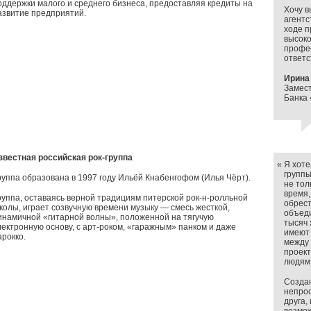
оддержки малого и среднего бизнеса, предоставляя кредиты на
Хочу в
азвитие предприятий.
агентс
ходе п
высоко
профе
ответс
Ирина
Замес
Банка 
звестная российская рок-группа
«
Я хоте
группы
руппа образована в 1997 году Ильёй Кнабенгофом (Илья Чёрт).
не тол
время,
руппа, оставаясь верной традициям питерской рок-н-ролльной
обрест
колы, играет созвучную времени музыку — смесь жесткой,
объеди
инамичной «гитарной волны», положенной на тягучую
тысяч 
лектронную основу, с арт-роком, «гаражным» панком и даже
имеют 
арокко.
между 
проект
людям
Создан
непрос
друга,