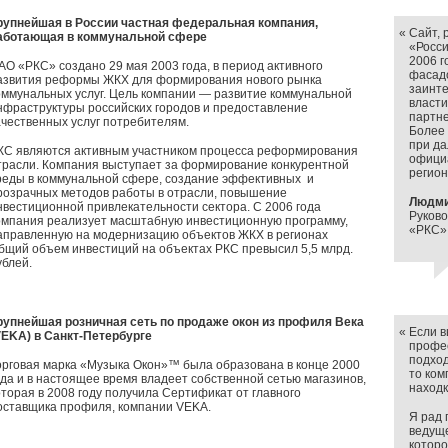
рупнейшая в России частная федеральная компания,
«
Сайт,
аботающая в коммунальной сфере
«Росси
2006 г
АО «РКС» создано 29 мая 2003 года, в период активного
фасад
азвития реформы ЖКХ для формирования нового рынка
заинт
оммунальных услуг. Цель компании — развитие коммунальной
власти
нфраструктуры российских городов и предоставление
партне
ачественных услуг потребителям.
Более 
при да
КС являются активным участником процесса реформирования
офици
трасли. Компания выступает за формирование конкурентной
регио
реды в коммунальной сфере, создание эффективных и
розрачных методов работы в отрасли, повышение
Людми
нвестиционной привлекательности сектора. С 2006 года
Руков
омпания реализует масштабную инвестиционную программу,
«РКС»
аправленную на модернизацию объектов ЖКХ в регионах
бщий объем инвестиций на объектах РКС превысил 5,5 млрд.
ублей.
рупнейшая розничная сеть по продаже окон из профиля Века
«
Если в
VEKA) в Санкт-Петербурге
профе
подход
орговая марка «Музыка Окон»™ была образована в конце 2000
то ко
ода и в настоящее время владеет собственной сетью магазинов,
находк
оторая в 2008 году получила Сертификат от главного
оставщика профиля, компании VEKA.
Я рад 
ведуще
которо