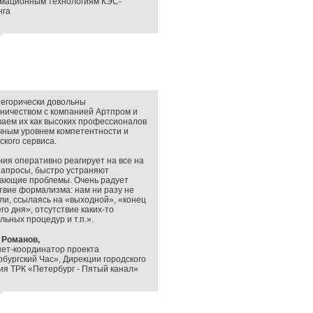
мационным технологиям КЭС-
нга
егорически довольны
ничеством с компанией Артпром и
аем их как высоких профессионалов
чным уровнем компетентности и
ского сервиса.
ия оперативно реагирует на все на
апросы, быстро устраняют
кающие проблемы. Очень радует
твие формализма: нам ни разу не
ли, ссылаясь на «выходной», «конец
го дня», отсутствие каких-то
ьных процедур и т.п.».
 Романов,
ет-координатор проекта
бургский Час», Дирекции городского
я ТРК «Петербург - Пятый канал»