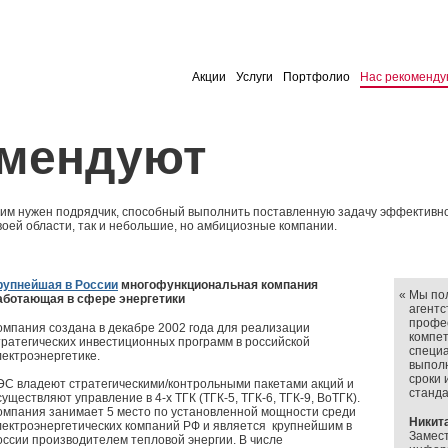
Акции
Услуги
Портфолио
Нас рекоменду
омендуют
м нужен подрядчик, способный выполнить поставленную задачу эффективно 
воей области, так и небольшие, но амбициозные компании.
рупнейшая в России
многофункциональная компания
«
Мы по
аботающая в сфере энергетики
агент
профес
омпания создана в декабре 2002 года для реализации
компет
тратегических инвестиционных программ в российской
специа
лектроэнергетике.
выпол
сроки 
ЭС владеют стратегическими/контрольными пакетами акций и
станд
существляют управление в 4-х ТГК (ТГК-5, ТГК-6, ТГК-9, ВоТГК).
омпания занимает 5 место по установленной мощности среди
Никит
лектроэнергетических компаний РФ и является крупнейшим в
Замест
оссии производителем тепловой энергии. В числе