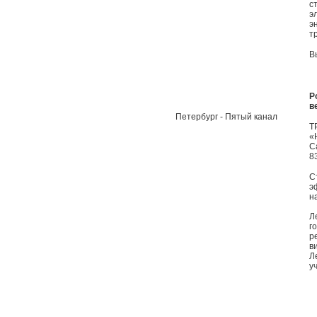
с
э
э
т
В
Р
в
Петербург - Пятый канал
Т
«
С
8
С
э
н
Л
г
р
в
Л
у